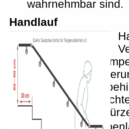
wahrnehmbar sind.
Handlauf
Ha
Ve
bei Treppen und Rampe
Gehhilfe und Orientierun
gehbehinderte, sehbehi
Menschen. Sie erleicht
und schützen vor Stürz
Beidseitig von Treppen