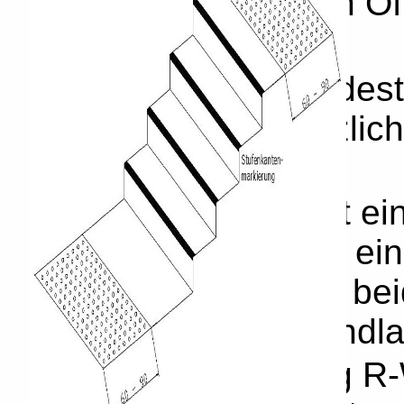
Barrierefreies Bauen Öf
Freiraum
Bei Zwischenpodeste
sind, sind zusätzlich
vorzusehen
Treppenläufe mit ei
12,00 m sind mit ein
anzuordnenden, beid
zusätzlichen Handla
Rutschhemmung R-W