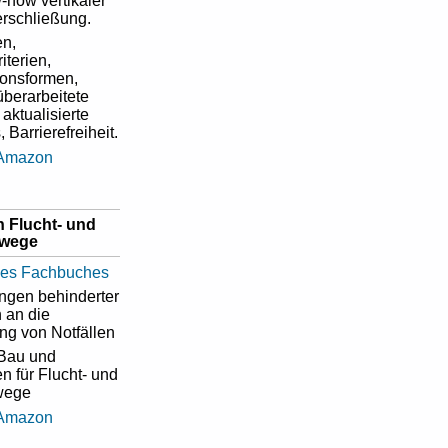
how vertikaler
rschließung.
n,
iterien,
ionsformen,
überarbeitete
 aktualisierte
 Barrierefreiheit.
 Amazon
 Flucht- und
swege
ngen behinderter
 an die
ng von Notfällen
Bau und
en für Flucht- und
wege
 Amazon