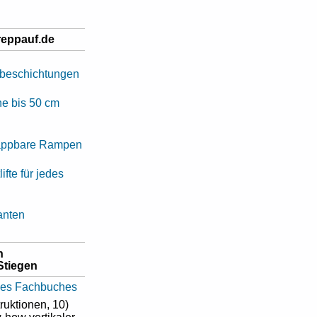
reppauf.de
hbeschichtungen
e bis 50 cm
lappbare Rampen
ifte für jedes
anten
h
Stiegen
ruktionen, 10)