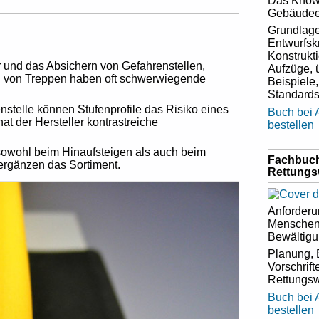
Das Know-
Gebäudee
Grundlage
Entwurfskr
Konstrukt
 und das Absichern von Gefahrenstellen,
Aufzüge, 
d von Treppen haben oft schwerwiegende
Beispiele,
Standards,
nstelle können Stufenprofile das Risiko eines
Buch bei
at der Hersteller kontrastreiche
bestellen
n sowohl beim Hinaufsteigen als auch beim
Fachbuch
ergänzen das Sortiment.
Rettung
Anforderu
Menschen
Bewältigu
Planung, 
Vorschrift
Rettungs
Buch bei
bestellen