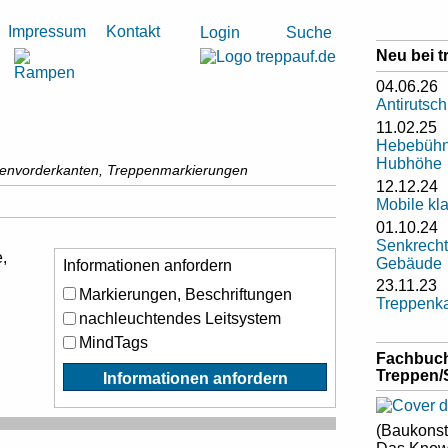
Impressum
Kontakt
Suche
Login
Neu bei t
04.06.26
Antirutsc
11.02.25
Hebebühn
Hubhöhe
fenvorderkanten, Treppenmarkierungen
12.12.24
Drucken
Mobile k
01.10.24
Senkrechtl
,
Gebäude
Informationen anfordern
23.11.23
Markierungen, Beschriftungen
Treppenk
nachleuchtendes Leitsystem
MindTags
Fachbuc
Treppen/
Informationen anfordern
(Baukonst