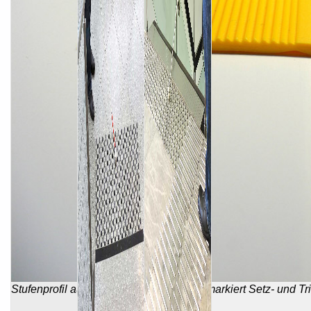
Stufenprofil aus Desmopan® in L-Form markiert Setz- und Trit