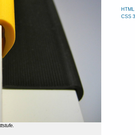
HTML
CSS 
tstufe.